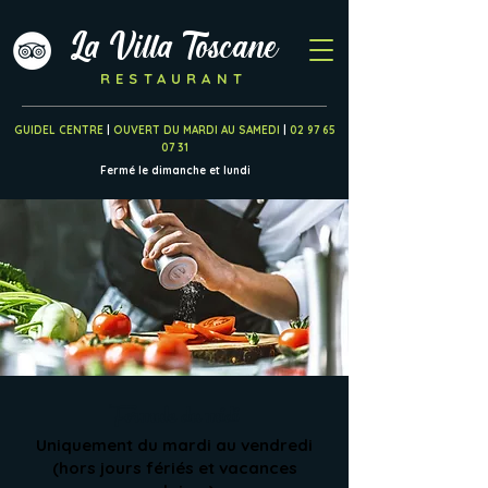
La Villa Toscane
RESTAURANT
GUIDEL CENTRE
|
OUVERT DU MARDI AU SAMEDI
|
02 97 65
07 31
Fermé le dimanche et lundi
Formule du midi
Uniquement du mardi au vendredi
(hors jours fériés et vacances