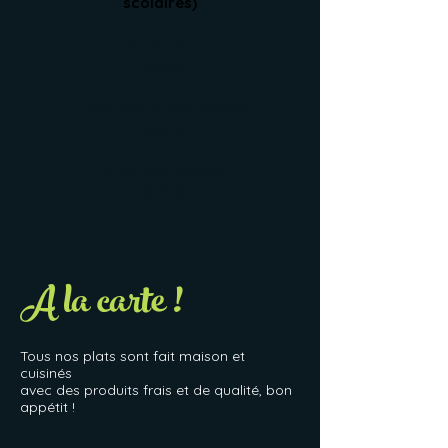
scolaires)
Plat du jour
13,50 €
Entrée, plat ou plat dessert
17,50 €
Entrée, plat, dessert
19,50 €
A la carte !
Tous nos plats sont fait maison et
cuisinés
avec des produits frais et de qualité, bon
appétit !